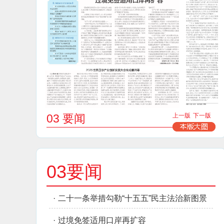
03 要闻
上一版
下一版
03要闻
·
二十一条举措勾勒“十五五”民主法治新图景
·
过境免签适用口岸再扩容