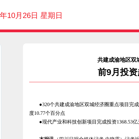
5年10月26日 星期日
共建成渝地区双
前9月投
●320个共建成渝地区双城经济圈重点项目完成投资3
度10.77个百分点
●现代产业和科技创新项目完成投资1368.53亿元