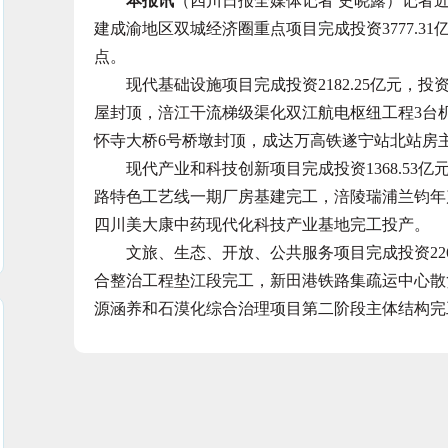
本报讯
（四川日报全媒体记者 史晓露）记者近
建成渝地区双城经济圈重点项目完成投资3777.31亿
点。
现代基础设施项目完成投资2182.25亿元，投资完
屋封顶，涪江干流梯级渠化双江航电枢纽工程3台
怀寺大桥6号桥墩封顶，成达万高铁遂宁站北站房
现代产业和科技创新项目完成投资1368.53亿元，
路特色工艺线一期厂房基建完工，涪陵瑞浦兰钧年产
四川美大康中药现代化科技产业基地完工投产。
文旅、生态、开放、公共服务项目完成投资226.5
合整治工程垫江段完工，新田港铁路集疏运中心散
源涵养和石漠化综合治理项目第二阶段主体结构完