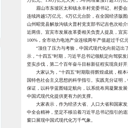
万亿元、130万亿元大关，5年间增量预计超35万
眉山市东坡区太和镇永丰村党委书记、村委会主
连续跨越5万亿元、6万亿元台阶，在全国经济版图
山州昭觉县解放沟镇火普村党支部书记吉色次哈介绍，
近两倍。宜宾市发展改革委相关负责人提及，宜宾
100%，全市动力电池产业连续两年产值超过千亿
“顶住了压力与考验，中国式现代化向前迈出了
示，“十四五”时期，习近平总书记领航定向驾驭
坚实步伐，第二个百年奋斗目标新征程实现良好开
大家认为，“十四五”时期取得辉煌成就，根本
国特色社会主义思想的科学指引。实践充分证明，
保证，以科学蓝图锚定航向，以系统布局凝聚发展
中国式现代化提供更有力的支撑。
大家表示，作为经济大省、人口大省和国家发展
中全会精神，坚定不移沿着习近平总书记指引的道
窗口展现中国式现代化万千气象。