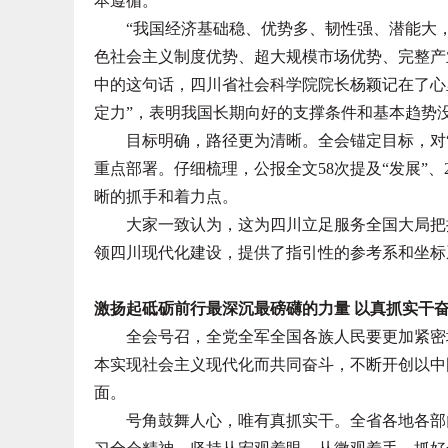
本遵循。
“我国经济基础稳、优势多、韧性强、潜能大，
色社会主义制度优势、超大规模市场优势、完整产
中的这句话，四川省社会科学院院长杨颖记在了心
定力”，表明我国长期向好的支撑条件和基本趋势
目标明确，路径更为清晰。全会锚定目标，对“十
重点部署。仔细梳理，公报全文58次提及“发展”、
晰的抓手和着力点。
大家一致认为，这为四川立足服务全国大局把握
领四川现代化建设，提供了指引性的参考系和坐标
激扬起砥砺前行最深沉最磅礴的力量 以真抓实干
全会号召，全党全军全国各族人民要更加紧密地
本实现社会主义现代化而共同奋斗，不断开创以中
面。
号角鼓舞人心，唯有真抓实干。全省各地各部门