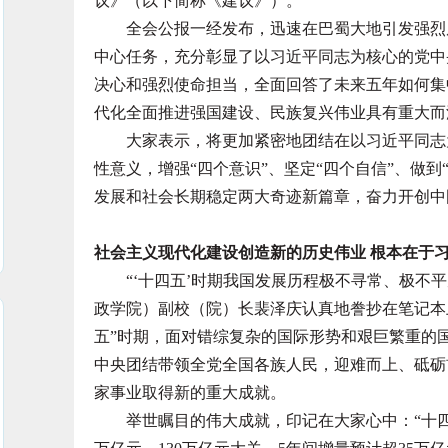
议》（以下简称《建议》）。
全会公报一经发布，迅速在巴蜀大地引发强烈反
中心任务，充分彰显了以习近平同志为核心的党中
决心和强烈使命担当，全面回答了未来五年如何集
代化全面推进强国建设、民族复兴伟业具有重大而
大家表示，将更加紧密地团结在以习近平同志为
性意义，增强“四个意识”、坚定“四个自信”、做
发展和社会长期稳定两大奇迹新篇章，奋力开创中
社会主义现代化建设创造新的历史伟业 根本在于
“‘十四五’时期我国发展历程极不寻常、极不平
政学院）副校（院）长裴泽庆认真地誊抄在笔记本
五”时期，面对错综复杂的国际形势和艰巨繁重的
中央团结带领全党全国各族人民，迎难而上、砥砺
家事业取得新的重大成就。
举世瞩目的伟大成就，印记在大家心中：“十四五”