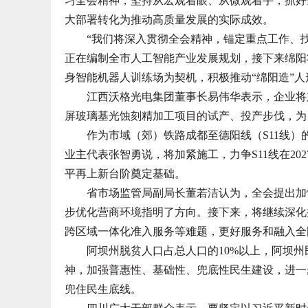
习全会精神，坚持从宏观着眼、从微观着手，抓好
大部署转化为推动高质量发展的实际成效。
“我们将深入贯彻全会精神，锚定重点工作、找
正在编制全市人工智能产业发展规划，接下来绵阳
身智能机器人训练场为契机，积极推动“绵阳造”
江西沃格光电集团董事长易伟华表示，企业将加
屏玻璃基光蚀刻精加工项目的试产、投产步伐，为
作为市域（郊）铁路成都至德阳线（S11线）
业主代表张智勇说，将加紧施工，力争S11线在20
平再上新台阶奠定基础。
省市场监管局副局长董若洁认为，全会提出加快
步优化营商环境指明了方向。接下来，将继续深化
跨区域一体化准入服务等难题，更好服务和融入全
阿坝州脱贫人口占总人口的10%以上，阿坝州
神，加强普惠性、基础性、兜底性民生建设，进一
兜住民生底线。