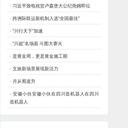
·
习近平致电祝贺卢森堡大公纪尧姆即位
·
跨洲际联运新机制入选“全国最佳”
·
“川行天下”加速
·
“川超”名场面 斗图大赛火
·
是黄金周，更是黄金施工期
·
文旅新场景展现新活力
·
月从蜀道升
·
安徽小伙安徽小伙在四川造机器人在四川
造机器人