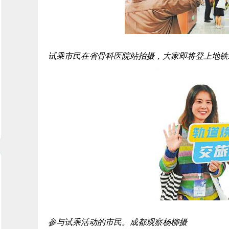
试乘市民在省骨科医院站拍摄，大家即将登上地铁1
参与试乘活动的市民。成都观察杨柳摄