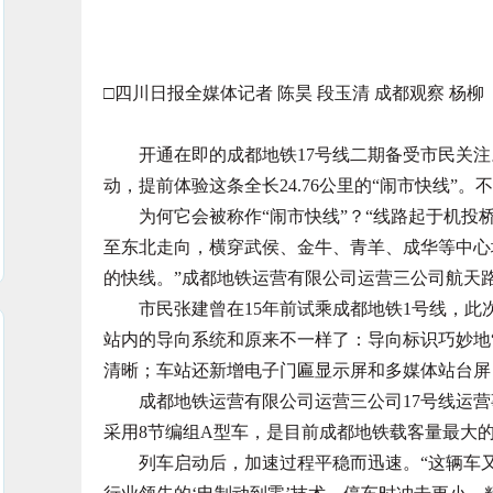
□四川日报全媒体记者 陈昊 段玉清 成都观察 杨柳
开通在即的成都地铁17号线二期备受市民关注。
动，提前体验这条全长24.76公里的“闹市快线”
为何它会被称作“闹市快线”？“线路起于机投桥
至东北走向，横穿武侯、金牛、青羊、成华等中心
的快线。”成都地铁运营有限公司运营三公司航天
市民张建曾在15年前试乘成都地铁1号线，此
站内的导向系统和原来不一样了：导向标识巧妙地“
清晰；车站还新增电子门匾显示屏和多媒体站台屏
成都地铁运营有限公司运营三公司17号线运营事
采用8节编组A型车，是目前成都地铁载客量最大
列车启动后，加速过程平稳而迅速。“这辆车又