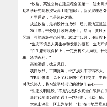
“铁路、高速公路在建里程全国第一，进出川大通
划科学研究院教授级高工喻翔慨叹，新发展理念引
万里通途，也是绿色之路。
成兰铁路，最初设计出成都，经九寨沟直抵兰
2011年，部分项目段陆续开工。然而，黄胜关
区域，可能破坏生态环境。2012年12月，项目按
“生态环境是人类生存和发展的根基，生态环境
“在生态环境保护上，一定要树立大局观、长远
粮、急功近利。”
高瞻远瞩，拨云见日。
项目改线、工期拖延，经济损失不可谓不大。反
在四川修路，免不了和脆弱生态打交道，中铁二
时代筑路人，将习近平总书记的话刻印在心——
“生态文明建设并不是说把多少真金白银捧在手
新时代蜀道为谁而通？一路行走，可感可触。
大凉山深处，阿土列尔村，“挂”在与地面垂直距