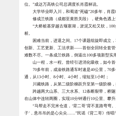
位。”成达万高铁公司总调度长肖霞林说。
大学毕业即入川，和蜀道“死磕”20多年，肖霞
修成兰铁路（成都至黄胜关段），硬角色遇上“
“大桥桩基穿越古堰塞湖，淤泥又松又软，100
桩。
困难当前，进退之间。17个课题组旋即成立，
创新、工艺更新、工法求新——首创全回转全套管分
难数不尽。一条成兰铁路，倒逼出100多项新型实
山一程，水一程。曾经引进消化吸收，如今首
70多年前，成渝铁路通车时速是40公里，70多
通，从13小时、8小时、4小时，缩短至1小时；
川藏铁路，从第二级阶梯跃升至第一级阶梯，搭建
跨越两大山系、三大水系、12条断裂带，桥隧比
在山体中连转两圈，实现10分钟通行10公里、攀
“马帮走不完米仓道，‘背二哥’背不直路弯弯。
子’，悬吊吊的是心尖尖……”民谣《背二哥》传