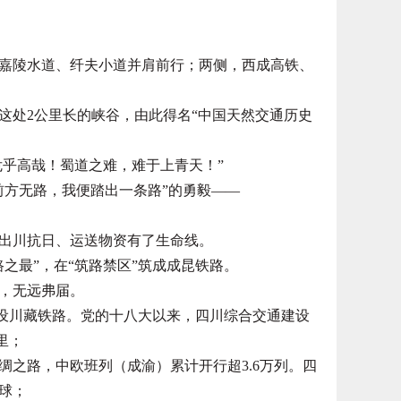
陵水道、纤夫小道并肩前行；两侧，西成高铁、
处2公里长的峡谷，由此得名“中国天然交通历史
乎高哉！蜀道之难，难于上青天！”
方无路，我便踏出一条路”的勇毅——
出川抗日、运送物资有了生命线。
之最”，在“筑路禁区”筑成成昆铁路。
，无远弗届。
设川藏铁路。党的十八大以来，四川综合交通建设
里；
之路，中欧班列（成渝）累计开行超3.6万列。四
球；