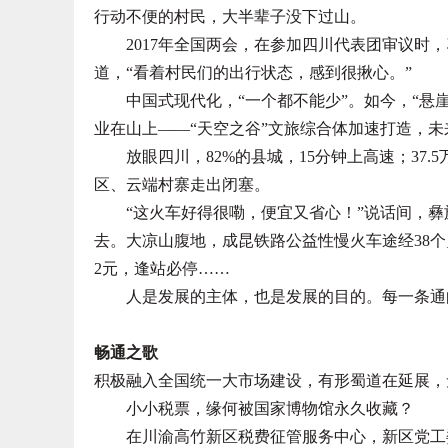
行动不便的村民，大半辈子没下过山。
2017年全国两会，在参加四川代表团审议时，
道，“看着村民们的出行状态，感到很揪心。”
中国式现代化，“一个都不能少”。如今，“悬崖
业在山上——“天空之谷”文旅综合体加速打造，未
放眼四川，82%的县城，15分钟上高速；37.
区、云端村寨走出闭塞。
“这火车好得很嘞，便宜又省心！”说话间，彝
去。大凉山腹地，成昆铁路公益性慢火车途经38个
2元，逢站必停……
人是发展的主体，也是发展的目的。每一条通向
畅通之歌
积极融入全国统一大市场建设，有形蜀道在延展，
小小税票，缘何被国家博物馆永久收藏？
在川渝高竹新区税费征管服务中心，新区党工委