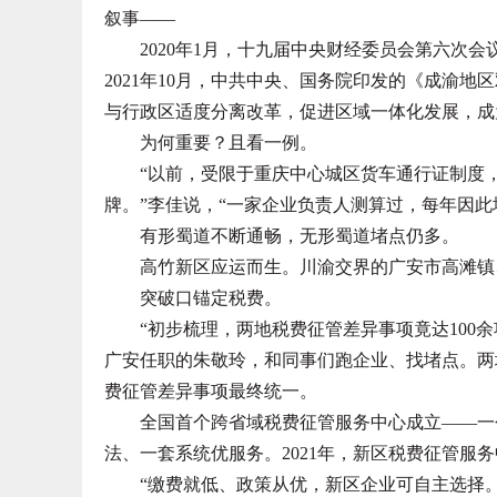
叙事——
2020年1月，十九届中央财经委员会第六次会
2021年10月，中共中央、国务院印发的《成渝
与行政区适度分离改革，促进区域一体化发展，成
为何重要？且看一例。
“以前，受限于重庆中心城区货车通行证制度，
牌。”李佳说，“一家企业负责人测算过，每年因此增
有形蜀道不断通畅，无形蜀道堵点仍多。
高竹新区应运而生。川渝交界的广安市高滩镇、
突破口锚定税费。
“初步梳理，两地税费征管差异事项竟达100余项
广安任职的朱敬玲，和同事们跑企业、找堵点。两
费征管差异事项最终统一。
全国首个跨省域税费征管服务中心成立——一个
法、一套系统优服务。2021年，新区税费征管服
“缴费就低、政策从优，新区企业可自主选择。