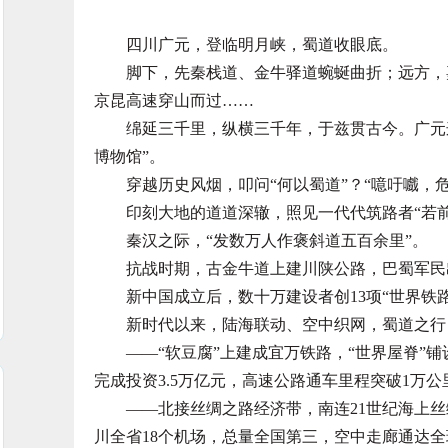
四川广元，登临明月峡，蜀道收眼底。
脚下，先秦栈道、金牛驿道蜿蜒曲折；远方，嘉
京昆高速穿山而过……
绵延三千里，纵横三千年，于兹贯古今。广元这
博物馆”。
穿越历史风烟，叩问“何以蜀道”？“噫吁嚱，危
印刻大地的道道深辙，照见一代代筑路者“若前
秦汉之际，“发数万人作褒斜道五百余里”。
抗战时期，古金牛道上建川陕公路，巴蜀军民
新中国成立后，数十万建设者创13项“世界铁路
新时代以来，陆海联动、空中织网，蜀道之行
——“软豆腐”上建成宜万铁路，“世界屋脊”铺
完成投资3.5万亿元，高速公路通车里程突破1万公
——北接丝绸之路经济带，南连21世纪海上丝绸
川全省18个机场，总量全国第三，空中走廊通达全