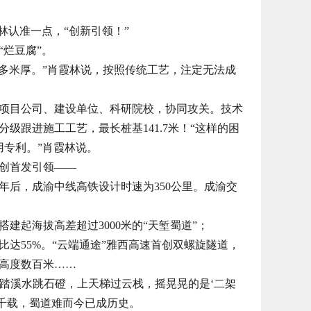
林认准一点，“创新引领！”
烂豆腐”。
多米厚。”肖霞林说，按照传统工艺，注定无法成
项目公司、建设单位、科研院校，协同攻关。技术
级跟进施工工艺，最长桩基141.7米！“这样的困
用专利。”肖霞林说。
创首发引领——
年后，成渝中线高铁设计时速为350公里。成渝交
起海拔高差超过3000米的“天堑蜀道”；
达55%。“云端通途”雅西高速首创双螺旋隧道，
升高度数百米……
踏溪水跳石磴，上天梯过云栈，摇晃晃的是‘二架
唱千载，蜀道难而今已成历史。