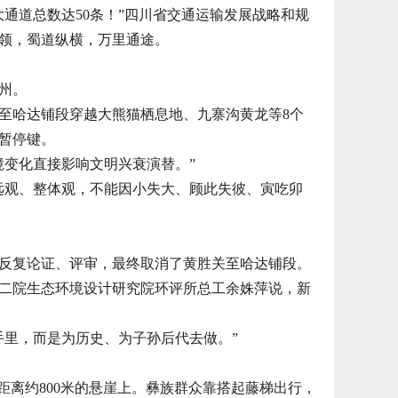
道总数达50条！”四川省交通运输发展战略和规
领，蜀道纵横，万里通途。
州。
至哈达铺段穿越大熊猫栖息地、九寨沟黄龙等8个
下暂停键。
变化直接影响文明兴衰演替。”
观、整体观，不能因小失大、顾此失彼、寅吃卯
复论证、评审，最终取消了黄胜关至哈达铺段。
院生态环境设计研究院环评所总工余姝萍说，新
里，而是为历史、为子孙后代去做。”
离约800米的悬崖上。彝族群众靠搭起藤梯出行，