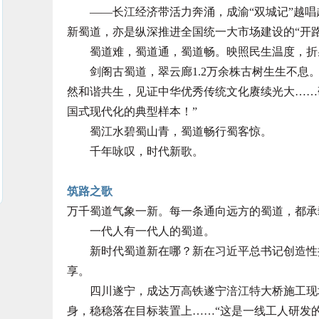
——长江经济带活力奔涌，成渝“双城记”越唱
新蜀道，亦是纵深推进全国统一大市场建设的“开路
蜀道难，蜀道通，蜀道畅。映照民生温度，折射
剑阁古蜀道，翠云廊1.2万余株古树生生不息。从
然和谐共生，见证中华优秀传统文化赓续光大……
国式现代化的典型样本！”
蜀江水碧蜀山青，蜀道畅行蜀客惊。
千年咏叹，时代新歌。
筑路之歌
万千蜀道气象一新。每一条通向远方的蜀道，都承
一代人有一代人的蜀道。
新时代蜀道新在哪？新在习近平总书记创造性提
享。
四川遂宁，成达万高铁遂宁涪江特大桥施工现场。
身，稳稳落在目标装置上……“这是一线工人研发