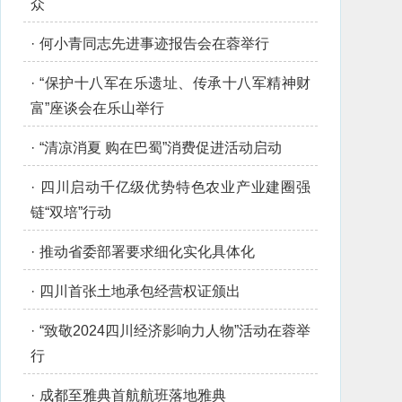
众
·
何小青同志先进事迹报告会在蓉举行
·
“保护十八军在乐遗址、传承十八军精神财
富”座谈会在乐山举行
·
“清凉消夏 购在巴蜀”消费促进活动启动
·
四川启动千亿级优势特色农业产业建圈强
链“双培”行动
·
推动省委部署要求细化实化具体化
·
四川首张土地承包经营权证颁出
·
“致敬2024四川经济影响力人物”活动在蓉举
行
·
成都至雅典首航航班落地雅典