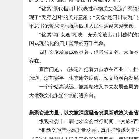
“锦绣”既代指四川代表性非物质文化遗产蜀锦
现了“天府之国”的美好意象；“安逸”是四川最为
平总书记曾深情地祝福四川人民生活越来越安逸。
“锦绣”与“安逸”相映，充分绽放出四川独特的
国式现代化的四川篇章的万千气象。
四川文旅发展成效显著，但景强文弱、大而不强
存在。
直面问题，《决定》把着力点放在产业上，推进
旅游、演艺赛事、生态康养度假、农文旅融合发展
一个个站高谋远、施策精准又事关发展全局的谋
大做强文化旅游业的前进方向。
集聚奋进力量，以文旅深度融合发展新成效为全省
纵观省委十二届七次全会举行期间，“文旅+百业
“推动文旅产业高质量发展，真正打造成为支柱
《决定》坚持以人民为中心的发展理念，准确把握