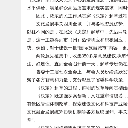
水平供给、满足群众高品质需求的现实需求，同时
因此，浓浓的民主作风贯穿《决定》起草过程
文旅发展事关四川全域，并与各地资源优势、产
以往不同的是，在此次《决定》起草中，先后两轮
是，这一主题得到市（州）热情响应和积极回应，
势。例如，对于建设一批“国际旅游城市”内容，更
两轮意见征集中，收集350多条意见建议,执笔
法、好建议。直到全会召开前一天，起草专班仍在
省委十二届七次全会上，与会人员纷纷踊跃发言
聚了各方智慧和力量，充分彰显了省委科学决策、
《决定》起草的过程，鲜明的改革导向贯彻始
《决定》既加强探索创新，又注重审慎稳妥，对
有景区管理体制改革、探索建设文化和科技产业融
文旅融合发展统筹协调机制等各方反映强烈、事关
拳”。
《决定》同样透露出求真务实的工作作风。