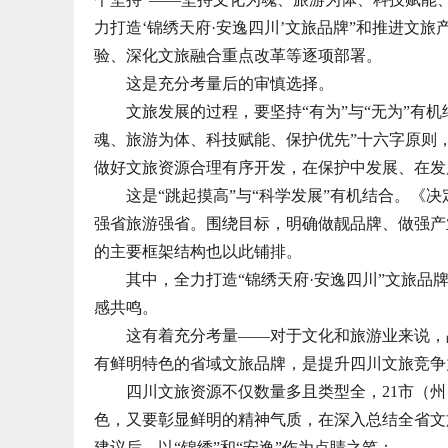
力打造‘锦绣天府·安逸四川’文旅品牌”和推进文
验、深化文旅融合重点改革等逐项部署。
这是充分考量后的审慎选择。
文旅发展的过程，要坚持“有为”与“无为”有机
魂、旅游为体、科技赋能、保护优先”十六字原则
做好文旅资源合理有序开发，在保护中发展、在发
这是“跳起摸高”与“科学发展”有机结合。《决定》
强省旅游强省。围绕目标，明确做靓品牌、做强产
的主要框架结构也以此铺排。
其中，全力打造“锦绣天府·安逸四川”文旅品牌
感共鸣。
这有着充分考量——对于文化和旅游业来说，品
有鲜明特色的省域文旅品牌，是提升四川文旅竞争
四川文旅资源不仅数量多且类型全，21市（州
色，又要彰显鲜明的精神气质，在深入总结全省文
建议后，以“锦绣”和“安逸”作为点睛之笔：