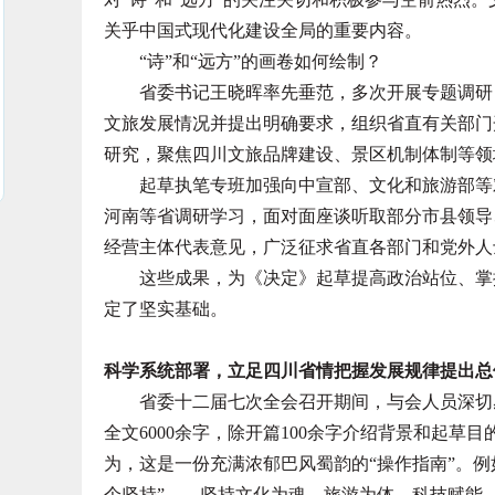
关乎中国式现代化建设全局的重要内容。
“诗”和“远方”的画卷如何绘制？
省委书记王晓晖率先垂范，多次开展专题调研，
文旅发展情况并提出明确要求，组织省直有关部门
研究，聚焦四川文旅品牌建设、景区机制体制等领
起草执笔专班加强向中宣部、文化和旅游部等对
河南等省调研学习，面对面座谈听取部分市县领导
经营主体代表意见，广泛征求省直各部门和党外人
这些成果，为《决定》起草提高政治站位、掌握
定了坚实基础。
科学系统部署，立足四川省情把握发展规律提出总
省委十二届七次全会召开期间，与会人员深切感
全文6000余字，除开篇100余字介绍背景和起草目
为，这是一份充满浓郁巴风蜀韵的“操作指南”。
个坚持”——坚持文化为魂、旅游为体、科技赋能