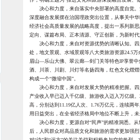
决心和力度，来自落实中央部署的高度自觉。党
深度融合发展摆在治国理政突出位置，从事关中华
经济社会高质量发展的战略高度，提出一系列新思
定向、谋篇布局、正本清源、守正创新，为新时代
决心和力度，来自对资源优势的清晰认知。四川省
处，地文景观、水域景观等八大类旅游资源24.5
眉山—乐山大佛、翠云廊—剑门关等特色IP享誉
酒、川茶、川剧、川灯等名扬四海，红色文化熠熠生
构成一个“微缩中国”。
决心和力度，来自对发展大势的精准把握。四川
产业收入早已迈入千亿级、旅游收入迈入万亿级。2
高，分别达到11.19亿人次、1.76万亿元，连
用日益突出，在全省经济格局中地位不断上升，未
决心和力度，更源自对“民声”的精准洞悉。从
后，人民群众对高品质文化和旅游的需求更加强烈
对“诗”和“远方”的关注关切和积极参与空前热烈