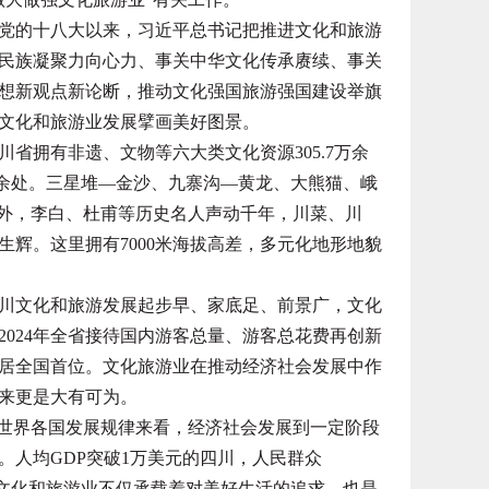
的十八大以来，习近平总书记把推进文化和旅游
民族凝聚力向心力、事关中华文化传承赓续、事关
想新观点新论断，推动文化强国旅游强国建设举旗
文化和旅游业发展擘画美好图景。
拥有非遗、文物等六大类文化资源305.7万余
万余处。三星堆—金沙、九寨沟—黄龙、大熊猫、峨
中外，李白、杜甫等历史名人声动千年，川菜、川
辉。这里拥有7000米海拔高差，多元化地形地貌
文化和旅游发展起步早、家底足、前景广，文化
024年全省接待国内游客总量、游客总花费再创新
续两年居全国首位。文化旅游业在推动经济社会发展中作
来更是大有可为。
世界各国发展规律来看，经济社会发展到一定阶段
。人均GDP突破1万美元的四川，人民群众
。文化和旅游业不仅承载着对美好生活的追求，也是