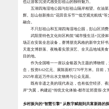
也让游客沉浸式感受彭祖山的独特魅力。
五湖四海湿地公园与彭祖山隔岸相望。在油菜花
辉。彭山创新推出“花田音乐节”“低空观光航线”
融合。
不只彭祖山和五湖四海湿地公园，彭山区消费
武阳里特色文化街区构筑“城市慢生活+沉浸体
场正在安装全息设备，赛博朋克风格的新华文轩书店
天逛文博群落、夜晚看实景演艺、全天品地域美食
目的地。
作为全国唯一一座以金银器为主题的博物馆，江口
念，投资8.62亿元、展陈面积7270平方米。目
2025年底近万件出水文物将与公众见面。
既有非遗之美的现代表达，也有低空经济、夜间
岸”为翼，构建起“传统文化体验-都市近郊度假-文
乡村振兴的“智慧引擎” 从数字赋能到共富新路的