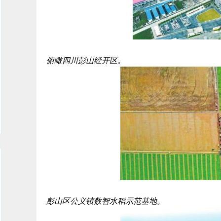
俯瞰四川彭山经开区。
彭山区公义镇数智水稻示范基地。