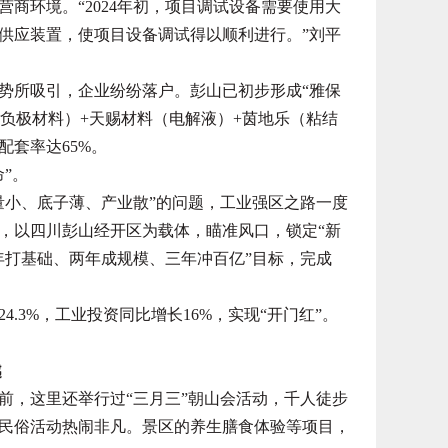
环境。“2024年初，项目调试设备需要使用大
供应装置，使项目设备调试得以顺利进行。”刘平
所吸引，企业纷纷落户。彭山已初步形成“雅保
负极材料）+天赐材料（电解液）+茵地乐（粘结
配套率达65%。
”。
量小、底子薄、产业散”的问题，工业强区之路一度
遇，以四川彭山经开区为载体，瞄准风口，锁定“新
年打基础、两年成规模、三年冲百亿”目标，完成
.3%，工业投资同比增长16%，实现“开门红”。
越
，这里还举行过“三月三”朝山会活动，千人徒步
民俗活动热闹非凡。景区的养生膳食体验等项目，