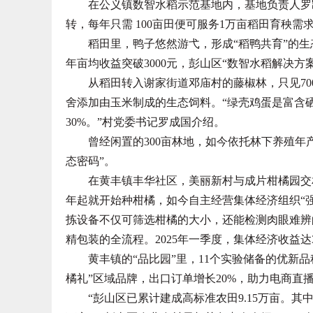
在公义镇数智水稻示范基地内，基地负责人罗凯
转，每年只需 100亩田便可服务1万亩稻田育秧需
稻田里，鸭子悠然游弋，形成“稻鸭共育”的生态
年亩均收益突破3000元，彭山区“数智水稻解决方
从稻田转入谢家街道邓庙村的藤椒林，只见700
舍添加由玉米制成的生态饲料。“绿壳鸡蛋是富含
30%。”村党委书记罗成国介绍。
曾经闲置的300亩林地，如今依托林下养殖年产值
态密码”。
在黄丰镇丰华社区，美丽新村与成片柑橘园交相辉
年起就开始种柑橘，如今自主经营集体经济组织“强
拣设备不仅可筛选柑橘的大小，还能检测肉眼难辨的
精包装的全流程。2025年一季度，集体经济收益达
黄丰镇的“品比园”里，11个实验储备的优新品种
橘礼”区域品牌，出口订单增长20%，助力电商直播
“彭山区已累计建成高标准农田9.15万亩。其中，