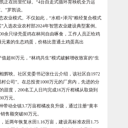
正在田里忙碌。“4台自走式循环育秧机全力运
求。”罗凯说。
农业模式。不仅如此，“水稻+泽泻”粮经复合模式
案”入选农业农村部2024年智慧农业建设典型案例。
0余只绿壳蛋鸡在林间自由啄食，工作人员正给鸡
硒元素的生态鸡蛋，价格比普通土鸡蛋高出
超80万元，“林鸡共生”模式破解增收致富的“生
映。社区党委书记张仕云介绍，该社区自1972
村公司”。在总投资1000万元的厂房内，先进的分
甜度，200名工人日均完成16万斤柑橘从取袋到
30万元。
带动全镇3.7万亩柑橘改良升级，通过注册“黄丰
销售额突破80万元。
近两年恢复水田1.16万亩，建设高标准农田1.75