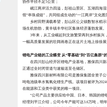
协作半径不足5公里；
岷江两岸活力四溢，彭祖山景区、五湖四海湿地
馆“串珠成链”，共同组成生动的“一江两岸”文化图
乡村田野满载希望，彭山区公义镇数智水稻示范
场生机勃勃，黄丰镇丰华社区集体经济蓬勃发展。
3年来，从工业崛起到文旅繁荣再到乡村振兴，
一幅高质量发展的壮阔画卷正在这片土地上徐徐展
锂电产业链的工业蝶变 从“零基础”到“百亿集群”
在四川彭山经开区锂电产业基地，雅保四川新材
正通过全封闭管道匀速输送至仓储区。
雅保四川新材料有限公司是雅保集团全资子公司
吨电池级单水氢氧化锂生产线。该项目被评为2024
在能源和工业类中获奖的唯一项目。
“公司产品主要供应给中国、日本、韩国的锂电
经理刘平江介绍，公司今年产能可达3.6万吨，明