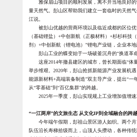
雅保眉山项目的顺利发展，离不开当地良好的营商
量天然气。彭山区帮助我们建立一套临时的天然气
江说。
被彭山优越的营商环境以及临近成都的区位优势
（基础锂盐）+中创新航（正极材料）+杉杉科技（
剂）+中创新航（锂电池）”锂电产业链，企业本地
彭山工业的蝶变始于一场破釜沉舟的“换道革命
这座2014年撤县建区的城市，曾长期面临“体
举步维艰。2020年，彭山抢抓新能源产业发展机
能源新材料+高端装备制造”双主导产业，提出“一
从“零基础”到“百亿集群”的跨越。
2025年一季度，彭山实现规上工业增加值增速24
“一江两岸”的文旅生态 从文化IP到全域融合的跨
今年端午假期，彭祖山景区游人如织。两个月前
队伍沿长寿梯拾级而上，山顶人头攒动，各种传统