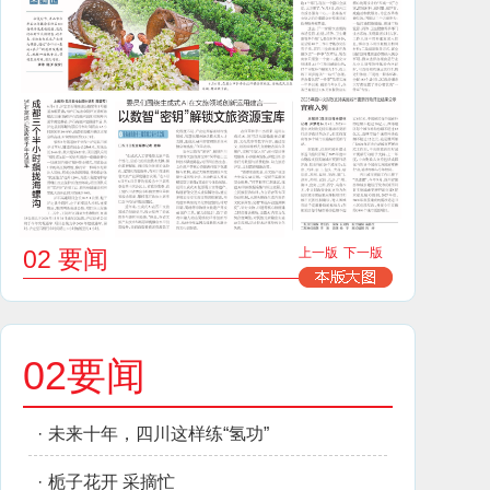
02 要闻
上一版
下一版
02要闻
·
未来十年，四川这样练“氢功”
·
栀子花开 采摘忙