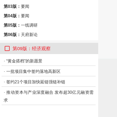
第03版：
要闻
第04版：
要闻
第05版：
一线调研
第06版：
天府新论
第07版：
文件
第09版：经济观察
第08版：
市州观察·雅安
·
“黄金搭档”的新愿景
第09版：
经济观察
·
一批项目集中签约落地高新区
第10版：
民生观察
第11版：
天下
·
签约21个项目加快延链强链补链
第12版：
公益广告
·
推动资本与产业深度融合 发布超30亿元融资需
求