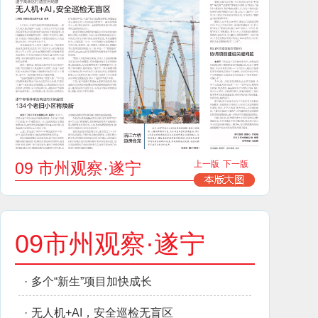
09 市州观察·遂宁
上一版
下一版
09市州观察·遂宁
·
多个“新生”项目加快成长
·
无人机+AI，安全巡检无盲区