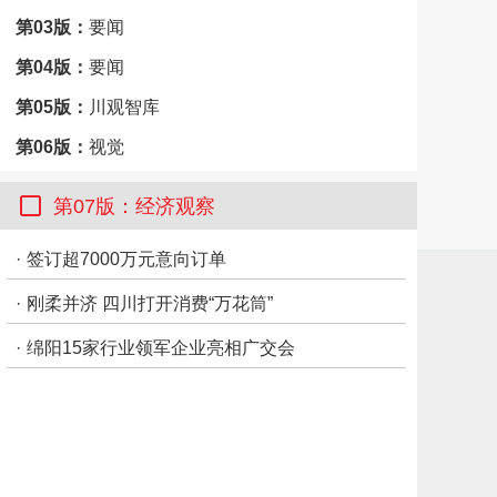
第03版：
要闻
第04版：
要闻
第05版：
川观智库
第06版：
视觉
第07版：
经济观察
第07版：经济观察
第08版：
市州观察·达州
·
签订超7000万元意向订单
第09版：
思想周刊
·
刚柔并济 四川打开消费“万花筒”
第10版：
思想周刊
第11版：
思想周刊
·
绵阳15家行业领军企业亮相广交会
第12版：
思想周刊