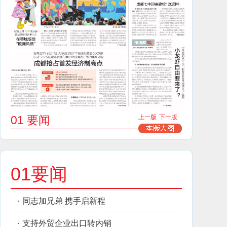
01 要闻
上一版
下一版
01要闻
·
同志加兄弟 携手启新程
·
支持外贸企业出口转内销