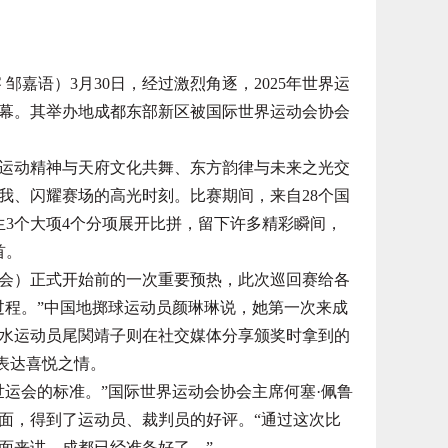
邹嘉语）3月30日，经过激烈角逐，2025年世界运
幕。其举办地成都东部新区被国际世界运动会协会
动精神与天府文化共舞、东方韵律与未来之光交
我、闪耀赛场的高光时刻。比赛期间，来自28个国
生3个大项4个分项展开比拼，留下许多精彩瞬间，
首。
运会）正式开始前的一次重要预热，此次巡回赛给各
过程。”中国地掷球运动员颜琳琳说，她第一次来成
水运动员尾関靖子则在社交媒体分享颁奖时拿到的
，表达喜悦之情。
会的标准。”国际世界运动会协会主席何塞·佩鲁
面，得到了运动员、裁判员的好评。“通过这次比
面来讲，成都已经准备好了。”