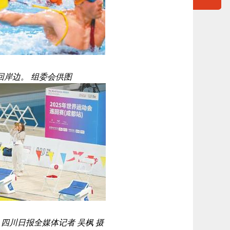
岸边。 组委会供图
川日报全媒体记者 吴枫 摄