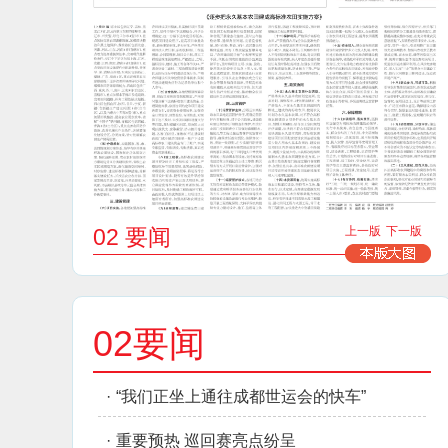
02 要闻
上一版
下一版
02要闻
·
“我们正坐上通往成都世运会的快车”
·
重要预热 巡回赛亮点纷呈