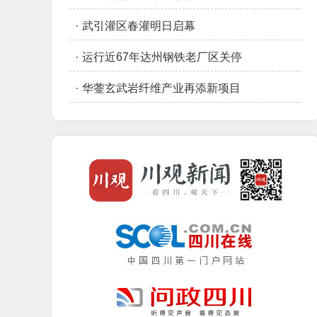
·
武引灌区春灌明日启幕
·
运行近67年达州钢铁老厂区关停
·
华蓥玄武岩纤维产业再添新项目