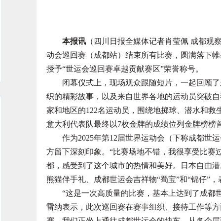
本报讯
（四川日报全媒体记者肖莹佩 成都观察 
动会巡回赛（成都站）结束所有比赛，圆满落下帷
授予“世运会巡回赛卓越贡献赛区”荣誉称号。
闭幕仪式上，现场观众跟随短片，一起回顾了运
织的精彩故事，以及来自世界各地的运动员突破自
家和地区的122名运动员，围绕地掷球、潜水和救
意大利代表队最终以7枚金牌的成绩位列金牌榜榜
作为2025年第12届世界运动会（下称成都世
方留下深刻印象。“比赛场地不错，我很享受比赛
都，感受到了这个城市的热情和美好。日本自由潜
熊猫伴手礼、成都世运会吉祥物“蜀宝”和“锦仔”
“这是一次高质量的比赛，基本上达到了成都世运
雷纳表示，此次巡回赛在赛事组织、接待工作等方
赛，我们正坐上通往成都世运会的快车。从各个层