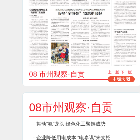
08 市州观察·自贡
上一版
下一版
08市州观察·自贡
·
舞动“氟”龙头 绿色化工聚链成势
·
企业降低用电成本 “电参谋”来支招