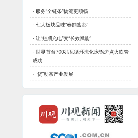
·
服务“全链条”物流更顺畅
·
七大板块品味“春韵盐都”
·
让“短期充电”变“长效赋能”
·
世界首台700兆瓦循环流化床锅炉点火吹管
成功
·
“贷”动茶产业发展