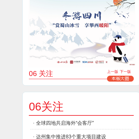
06 关注
上一版
下一版
06关注
·
全球四地共启海外“会客厅”
·
达州集中推进83个重大项目建设