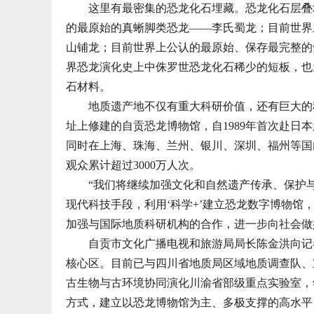
这里有最密集的恐龙化石埋藏。恐龙化石层叠堆
的最原始的真蜥脚类恐龙——李氏蜀龙；目前世界
山铺龙；目前世界上公认的最原始、保存最完整的
界恐龙演化史上中侏罗世恐龙化石稀少的短板，也
石材料。
地质遗产地不仅有重大科研价值，还有巨大的科
址上修建的自贡恐龙博物馆，自1989年首次赴日
同时在上海、珠海、兰州、银川、深圳、福州等国内
观众累计超过3000万人次。
“我们将继续加强文化和自然遗产传承、保护与
现代科技手段，利用‘科学+’建立恐龙数字博物馆
加强与国际地质科研机构的合作，进一步向社会做
自贡市文化广播电视和旅游局局长陈金洪向记者
核心区。目前已与四川省地质局区域地质调查队、
古生物与古环境协同演化川渝省部级重点实验室，
方式，建立以恐龙博物馆为主、多极支撑的高水平