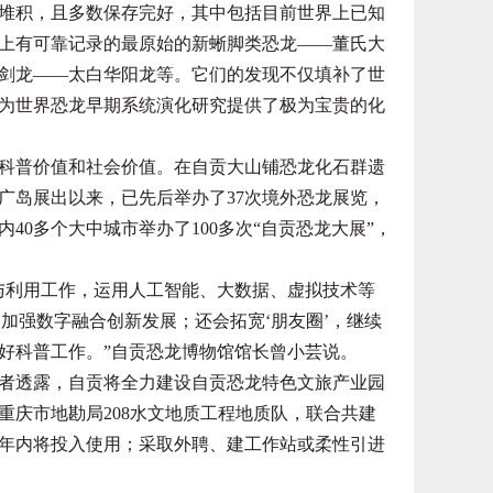
积，且多数保存完好，其中包括目前世界上已知
上有可靠记录的最原始的新蜥脚类恐龙——董氏大
剑龙——太白华阳龙等。它们的发现不仅填补了世
为世界恐龙早期系统演化研究提供了极为宝贵的化
普价值和社会价值。在自贡大山铺恐龙化石群遗
本广岛展出以来，已先后举办了37次境外恐龙展览，
40多个大中城市举办了100多次“自贡恐龙大展”，
利用工作，运用人工智能、大数据、虚拟技术等
，加强数字融合创新发展；还会拓宽‘朋友圈’，继续
好科普工作。”自贡恐龙博物馆馆长曾小芸说。
透露，自贡将全力建设自贡恐龙特色文旅产业园
重庆市地勘局208水文地质工程地质队，联合共建
年内将投入使用；采取外聘、建工作站或柔性引进