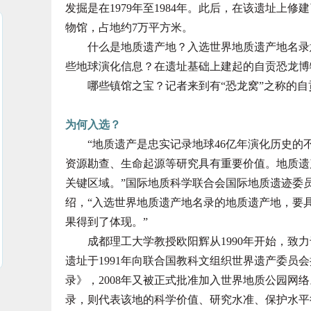
发掘是在1979年至1984年。此后，在该遗址上
物馆，占地约7万平方米。
什么是地质遗产地？入选世界地质遗产地名录意
些地球演化信息？在遗址基础上建起的自贡恐龙博
哪些镇馆之宝？记者来到有“恐龙窝”之称的自
为何入选？
“地质遗产是忠实记录地球46亿年演化历史的
资源勘查、生命起源等研究具有重要价值。地质遗
关键区域。”国际地质科学联合会国际地质遗迹委
绍，“入选世界地质遗产地名录的地质遗产地，要
果得到了体现。”
成都理工大学教授欧阳辉从1990年开始，致力
遗址于1991年向联合国教科文组织世界遗产委员
录》，2008年又被正式批准加入世界地质公园网
录，则代表该地的科学价值、研究水准、保护水平