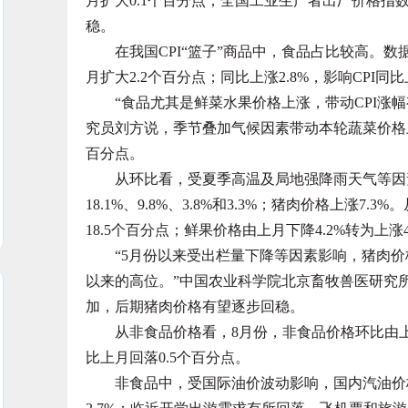
月扩大0.1个百分点；全国工业生产者出厂价格指数
稳。
在我国CPI“篮子”商品中，食品占比较高。数据
月扩大2.2个百分点；同比上涨2.8%，影响CPI同比
“食品尤其是鲜菜水果价格上涨，带动CPI涨幅
究员刘方说，季节叠加气候因素带动本轮蔬菜价格上涨
百分点。
从环比看，受夏季高温及局地强降雨天气等因素
18.1%、9.8%、3.8%和3.3%；猪肉价格上涨7
18.5个百分点；鲜果价格由上月下降4.2%转为上涨4
“5月份以来受出栏量下降等因素影响，猪肉价格反
以来的高位。”中国农业科学院北京畜牧兽医研究
加，后期猪肉价格有望逐步回稳。
从非食品价格看，8月份，非食品价格环比由上月上涨
比上月回落0.5个百分点。
非食品中，受国际油价波动影响，国内汽油价格环