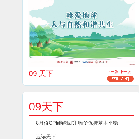
09 天下
上一版
下一版
09天下
·
8月份CPI继续回升 物价保持基本平稳
·
速读天下