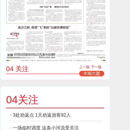
04 关注
上一版
下一版
04关注
·
3处劝返点 1天劝返游客92人
·
一场临时调度 这条小河流受关注