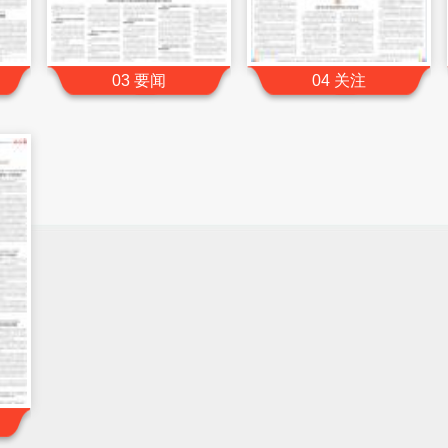
03 要闻
04 关注
州