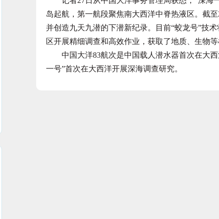
记者27日从中国大洋事务管理局获悉，“深海一号
岛起航，第一航段聚焦南大西洋中脊热液区。截至2
并创造九天九潜的下潜新纪录。目前“蛟龙号”技
区开展精细调查和高效作业，获取了地质、生物等样
中国大洋83航次是中国载人潜水器首次在大西洋
一号”首次在大西洋开展深海调查研究。