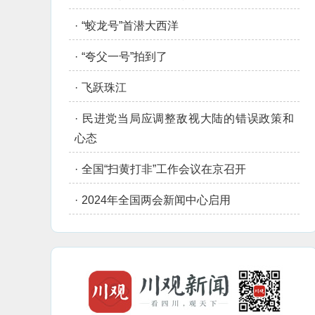
·
“蛟龙号”首潜大西洋
·
“夸父一号”拍到了
·
飞跃珠江
·
民进党当局应调整敌视大陆的错误政策和
心态
·
全国“扫黄打非”工作会议在京召开
·
2024年全国两会新闻中心启用