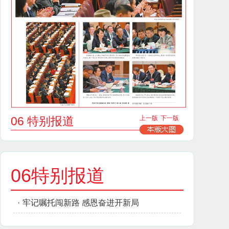
06 特别报道
上一版
下一版
06特别报道
·
牢记嘱托闯新路 感恩奋进开新局