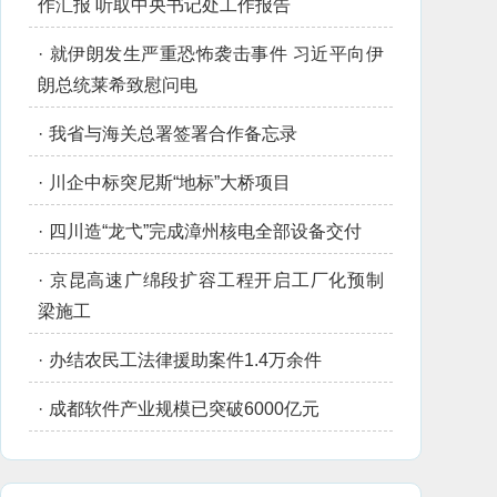
作汇报 听取中央书记处工作报告
·
就伊朗发生严重恐怖袭击事件 习近平向伊
朗总统莱希致慰问电
·
我省与海关总署签署合作备忘录
·
川企中标突尼斯“地标”大桥项目
·
四川造“龙弋”完成漳州核电全部设备交付
·
京昆高速广绵段扩容工程开启工厂化预制
梁施工
·
办结农民工法律援助案件1.4万余件
·
成都软件产业规模已突破6000亿元