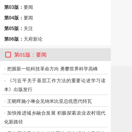
第03版：
要闻
第04版：
要闻
第05版：
关注
第06版：
天府新论
第07版：
经济观察
第01版：要闻
第08版：
市州观察·绵阳
·
把握新一轮科技革命方向 勇攀世界科学高峰
·
《习近平关于基层工作方法的重要论述学习读
本》出版发行
·
王晓晖施小琳会见纳米比亚总统恩代特瓦
·
加快推进城乡融合发展 积极探索农业农村现代
化新路径