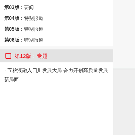
第03版：
要闻
第04版：
特别报道
第05版：
特别报道
第06版：
特别报道
第07版：
特别报道
第12版：专题
第08版：
成都
·
五粮液融入四川发展大局 奋力开创高质量发展
第09版：
市州观察·雅安
新局面
第10版：
市州观察·广元
第11版：
专题
第12版：
专题
第13版：
天府周末
第14版：
天府周末