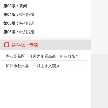
第03版：
要闻
第04版：
特别报道
第05版：
特别报道
第06版：
特别报道
第07版：
关注
第24版：专题
第08版：
天下
·
内江高新区：开局之年看高新，新从何来？
第09版：
专题
·
泸州市叙永县：一城山水入画来
第10版：
市州观察·凉山
第11版：
专题
第13版：
专题
第14版：
专题
第15版：
专题