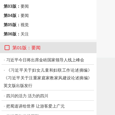
第03版：
要闻
第04版：
要闻
第05版：
视觉
第06版：
关注
第07版：
天下
第01版：要闻
第08版：
市州观察·广安
·
习近平今日将出席金砖国家领导人线上峰会
第09版：
思想周刊
·
《习近平关于妇女儿童和妇联工作论述摘编》
第10版：
思想周刊
《习近平关于注重家庭家教家风建设论述摘编》
第11版：
思想周刊
英文版出版发行
第12版：
思想周刊
·
四川的活力 活力的四川
·
把蜀道讲给世界 让游客爱上广元